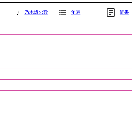
♪
乃木坂の歌
年表
辞書