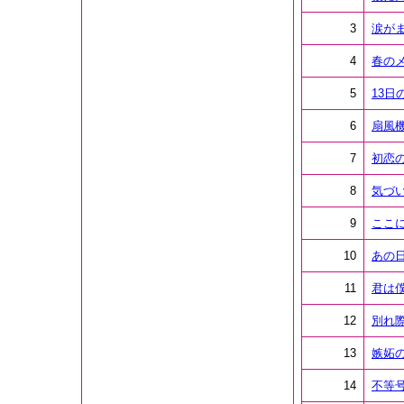
3
涙が
4
春の
5
13日
6
扇風
7
初恋
8
気づ
9
ここ
10
あの
11
君は
12
別れ
13
嫉妬
14
不等