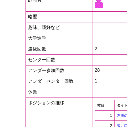
略歴
趣味、嗜好など
大学進学
2
選抜回数
センター回数
28
アンダー参加回数
1
アンダーセンター回数
休業
ポジションの推移
枚目
タイ
1
左胸
2
狼に