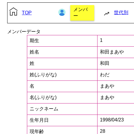
メンバ
世代別
TOP
ー
メンバーデータ
1
期生
姓名
和田まあや
姓
和田
姓(ふりがな)
わだ
名
まあや
名(ふりがな)
まあや
ニックネーム
1998/04/23
生年月日
28
現年齢