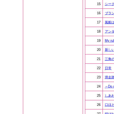
15
シー
16
ブラ
17
風船
18
アン
19
My ru
20
新し
21
三角
22
日常
23
滑走
24
～Do
25
しあ
26
口ほど
27
錆び