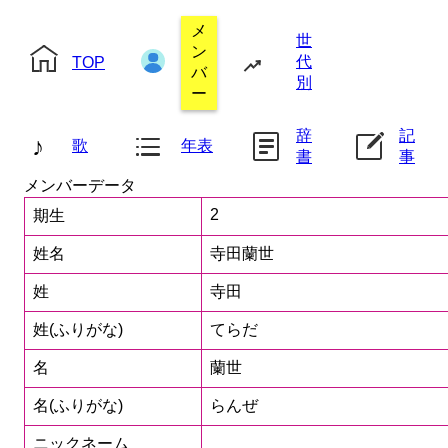
メ
世
ン
代
TOP
バ
別
ー
辞
記
♪
歌
年表
書
事
メンバーデータ
2
期生
姓名
寺田蘭世
姓
寺田
姓(ふりがな)
てらだ
名
蘭世
名(ふりがな)
らんぜ
ニックネーム