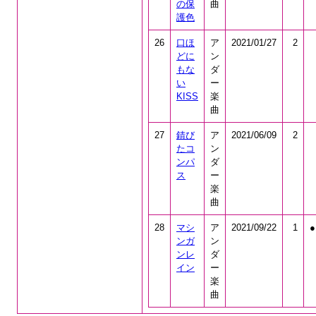
の保
曲
護色
26
口ほ
ア
2021/01/27
2
どに
ン
もな
ダ
い
ー
KISS
楽
曲
27
錆び
ア
2021/06/09
2
たコ
ン
ンパ
ダ
ス
ー
楽
曲
28
マシ
ア
2021/09/22
1
●
ンガ
ン
ンレ
ダ
イン
ー
楽
曲