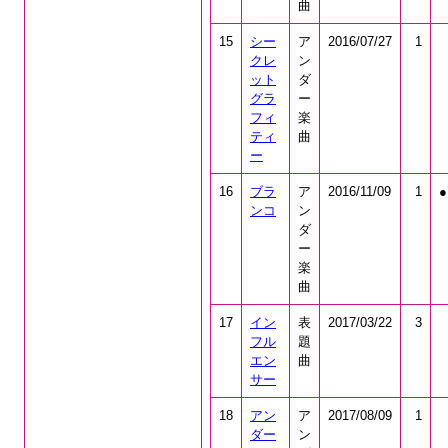
曲
15
シー
ア
2016/07/27
1
クレ
ン
ット
ダ
グラ
ー
フィ
楽
ティ
曲
ー
16
ブラ
ア
2016/11/09
1
●
ンコ
ン
ダ
ー
楽
曲
17
イン
表
2017/03/22
3
フル
題
エン
曲
サー
18
アン
ア
2017/08/09
1
ダー
ン