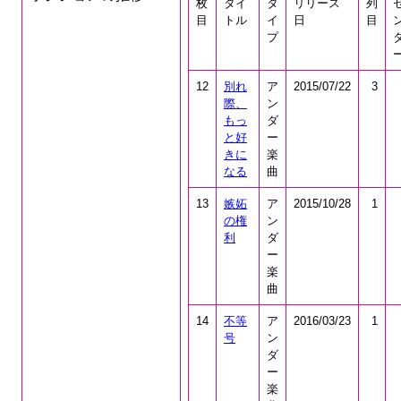
枚
タイ
タ
リリース
列
目
トル
イ
日
目
プ
12
別れ
ア
2015/07/22
3
際、
ン
もっ
ダ
と好
ー
きに
楽
なる
曲
13
嫉妬
ア
2015/10/28
1
の権
ン
利
ダ
ー
楽
曲
14
不等
ア
2016/03/23
1
号
ン
ダ
ー
楽