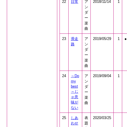
22
日常
ア
2018/11/14
1
ン
ダ
ー
楽
曲
23
滑走
ア
2019/05/29
1
●
路
ン
ダ
ー
楽
曲
24
～Do
ア
2019/09/04
1
my
ン
best
ダ
～じ
ー
ゃ意
楽
味が
曲
ない
25
しあ
表
2020/03/25
わせ
題