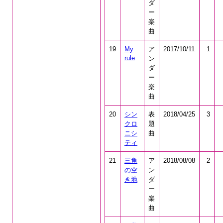
ダ
ー
楽
曲
19
My
ア
2017/10/11
1
rule
ン
ダ
ー
楽
曲
20
シン
表
2018/04/25
3
クロ
題
ニシ
曲
ティ
21
三角
ア
2018/08/08
2
の空
ン
き地
ダ
ー
楽
曲