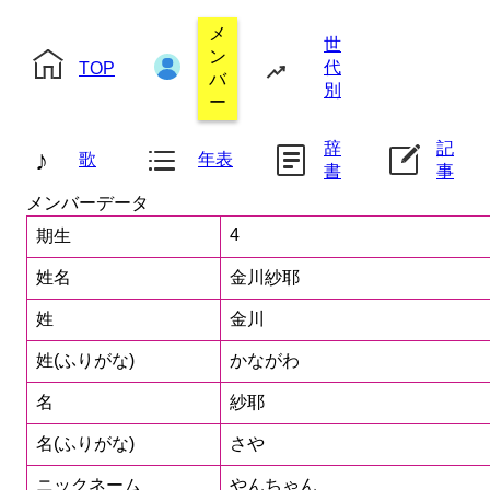
メ
世
ン
代
TOP
バ
別
ー
辞
記
♪
歌
年表
書
事
メンバーデータ
4
期生
姓名
金川紗耶
姓
金川
姓(ふりがな)
かながわ
名
紗耶
名(ふりがな)
さや
ニックネーム
やんちゃん