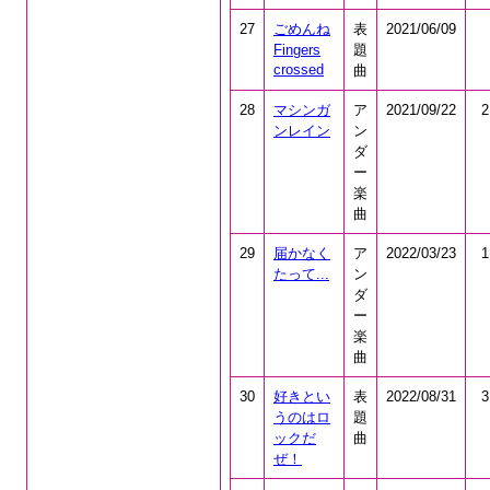
27
ごめんね
表
2021/06/09
Fingers
題
crossed
曲
28
マシンガ
ア
2021/09/22
2
ンレイン
ン
ダ
ー
楽
曲
29
届かなく
ア
2022/03/23
1
たって...
ン
ダ
ー
楽
曲
30
好きとい
表
2022/08/31
3
うのはロ
題
ックだ
曲
ぜ！