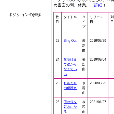
め当面の間、休業。（
詳細
）
ポジションの推移
枚
タイトル
タ
リリース
列
目
イ
日
目
プ
23
Sing Out!
表
2019/05/29
題
曲
24
夜明けま
表
2019/09/04
で強がら
題
なくてい
曲
い
25
しあわせ
表
2020/03/25
の保護色
題
曲
26
僕は僕を
表
2021/01/27
好きにな
題
る
曲