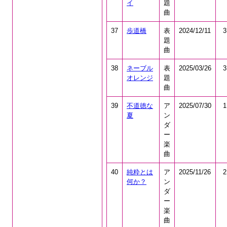
イ
題
曲
37
歩道橋
表
2024/12/11
3
題
曲
38
ネーブル
表
2025/03/26
3
オレンジ
題
曲
39
不道徳な
ア
2025/07/30
1
夏
ン
ダ
ー
楽
曲
40
純粋とは
ア
2025/11/26
2
何か？
ン
ダ
ー
楽
曲