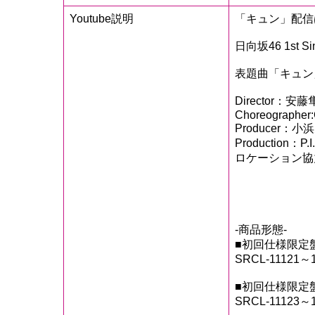
Youtube説明
「キュン」配信はこちら
日向坂46 1st Si
表題曲「キュン
Director：安
Choreographe
Producer：小浜
Production：P.I
ロケーション協
諏訪圏フ
佐
佐久市
-商品形態-
■初回仕様限定盤
SRCL-11121～
■初回仕様限定盤
SRCL-11123～