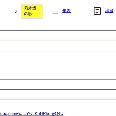
乃木坂
♪
年表
辞書
の歌
outube.com/watch?v=K5HPhoqyO4U