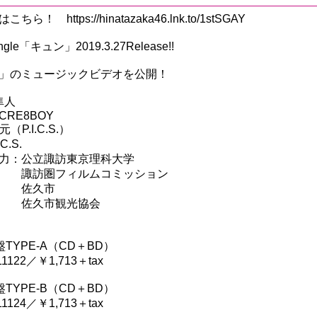
！ https://hinatazaka46.lnk.to/1stSGAY
ngle「キュン」2019.3.27Release!!
」のミュージックビデオを公開！
藤隼人
r:CRE8BOY
元（P.I.C.S.）
.C.S.
力：公立諏訪東京理科大学
ィルムコミッション
久市
観光協会
TYPE-A（CD＋BD）
11122／￥1,713＋tax
TYPE-B（CD＋BD）
11124／￥1,713＋tax